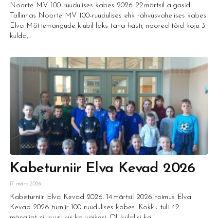
Noorte MV 100-ruudulises kabes 2026 22.märtsil algasid
Tallinnas Noorte MV 100-ruudulises ehk rahvusvahelises kabes.
Elva Mõttemängude klubil läks täna hästi, noored tõid koju 3
kulda,...
Kabeturniir Elva Kevad 2026
17. märts 2026
Kabeturniir Elva Kevad 2026. 14.märtsil 2026 toimus Elva
Kevad 2026 turniir 100-ruudulises kabes. Kokku tuli 42
mängijat nii suuri kui ka väikesi. Oli külalisi ka...