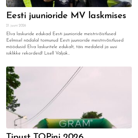
Eesti juunioride MV laskmises
21. juuni 2026
Elva laskuride edukad Eesti juunioride meistrivõistlused
Eelmisel nädalal toimunud Eesti juunioride meistrivõistlused
möödusid Elva laskuritele edukalt, täis medaleid ja uusi
isiklikke rekordeid! Lisell Väljak...
Tipust TOPini 2026