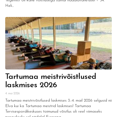
Tegemist oli kahe võistlusega samal nädalavahetusel – 54.
Heli...
Tartumaa meistrivõistlused
laskmises 2026
4. mai 2026
Tartumaa meistrivõistlused laskmises 3.-4. mail 2026 selgusid nii
Elva kui ka Tartumaa meistrid laskmises! Tartumaa
Tervisespordikeskuses toimunud võistlus oli veel viimaseks