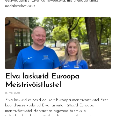
eestvedasmisel Elva Rattaweekend, mis ühendab üheks
nädalavahetuseks...
Elva laskurid Euroopa
Meistrivõistlustel
15. mai 2026
Elva laskurid esinesid edukalt Euroopa meistrivõistlustel Eesti
koondisesse kuulunud Elva laskurid näitasid Euroopa
meistrivõistlustel Horvaatias tugevaid tulemusi nii