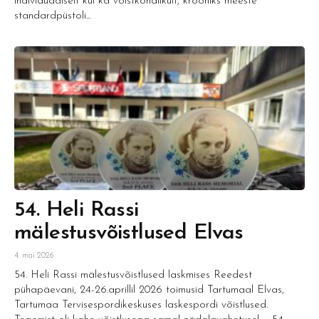
individuaalselt kui ka võistkondlikult, krooniks meeste
standardpüstoli...
54. Heli Rassi
mälestusvõistlused Elvas
4. mai 2026
54. Heli Rassi mälestusvõistlused laskmises Reedest
pühapäevani, 24-26.aprillil 2026 toimusid Tartumaal Elvas,
Tartumaa Tervisespordikeskuses laskespordi võistlused.