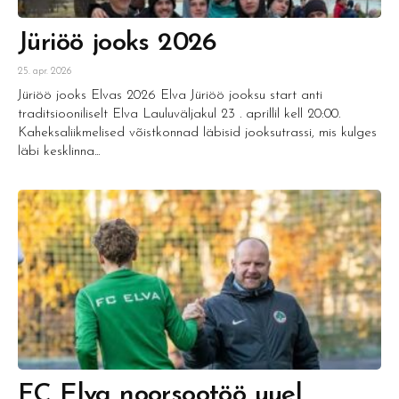
Jüriöö jooks 2026
25. apr. 2026
Jüriöö jooks Elvas 2026 Elva Jüriöö jooksu start anti
traditsiooniliselt Elva Lauluväljakul 23 . aprillil kell 20:00.
Kaheksaliikmelised võistkonnad läbisid jooksutrassi, mis kulges
läbi kesklinna...
FC Elva noorsootöö uuel