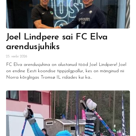
Joel Lindpere sai FC Elva
arendusjuhiks
25. veebr. 2026
FC Elva arendusjuhina on alustanud tööd Joel Lindpere! Joel
on endine Eesti koondise tippjalgpallur, kes on mänginud nii
Norra kõrgliigas Tromsø IL ridades kui ka...