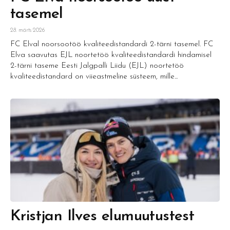
tasemel
28. märts 2026
FC Elval noorsootöö kvaliteedistandardi 2-tärni tasemel. FC
Elva saavutas EJL noortetöö kvaliteedistandardi hindamisel
2-tärni taseme Eesti Jalgpalli Liidu (EJL) noortetöö
kvaliteedistandard on viieastmeline süsteem, mille...
Kristjan Ilves elumuutustest