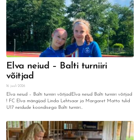
Elva neiud – Balti turniiri
võitjad
16. juuli 2026
Elva neiud – Balti turniiri võitjadElva neiud Balti turniiri võitjad
! FC Elva mängijad Linda Lehtsaar ja Margaret Matto tulid
U17 neidude koondisega Balti turniiri...