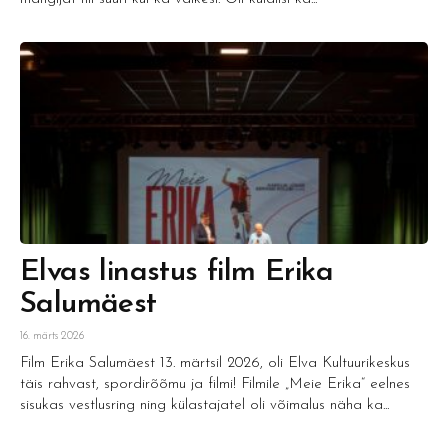
Elvas linastus film Erika
Salumäest
16. märts 2026
Film Erika Salumäest 13. märtsil 2026, oli Elva Kultuurikeskus
täis rahvast, spordirõõmu ja filmi! Filmile „Meie Erika“ eelnes
sisukas vestlusring ning külastajatel oli võimalus näha ka...