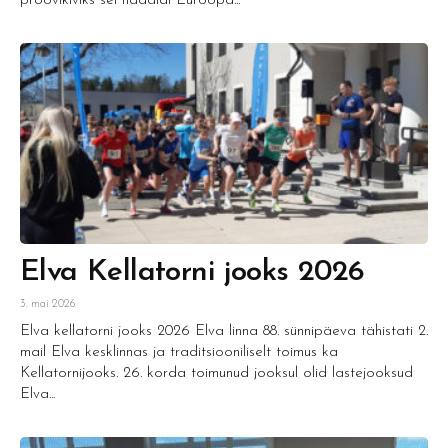
proovikiviks sel nädalal Euroopa...
Elva Kellatorni jooks 2026
3. mai 2026
Elva kellatorni jooks 2026 Elva linna 88. sünnipäeva tähistati 2.
mail Elva kesklinnas ja traditsiooniliselt toimus ka
Kellatornijooks. 26. korda toimunud jooksul olid lastejooksud
Elva...