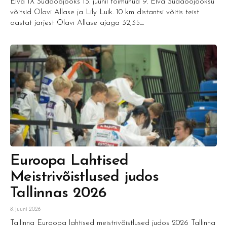
Elva IX Südaööjooks 13. juunil toimunud 9. Elva Südaööjooksu
võitsid Olavi Allase ja Lily Luik. 10 km distantsi võitis teist
aastat järjest Olavi Allase ajaga 32,35....
Euroopa Lahtised
Meistrivõistlused judos
Tallinnas 2026
8. juuni 2026
Tallinna Euroopa lahtised meistrivõistlused judos 2026 Tallinna