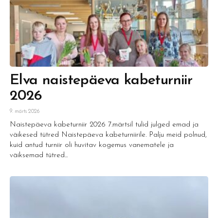
Elva naistepäeva kabeturniir
2026
9. märts 2026
Naistepäeva kabeturniir 2026 7.märtsil tulid julged emad ja
väikesed tütred Naistepäeva kabeturniirile. Palju meid polnud,
kuid antud turniir oli huvitav kogemus vanematele ja
väiksemad tütred...