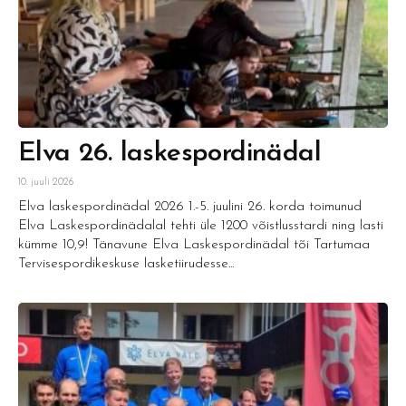
Elva 26. laskespordinädal
10. juuli 2026
Elva laskespordinädal 2026 1.-5. juulini 26. korda toimunud
Elva Laskespordinädalal tehti üle 1200 võistlusstardi ning lasti
kümme 10,9! Tänavune Elva Laskespordinädal tõi Tartumaa
Tervisespordikeskuse lasketiirudesse...