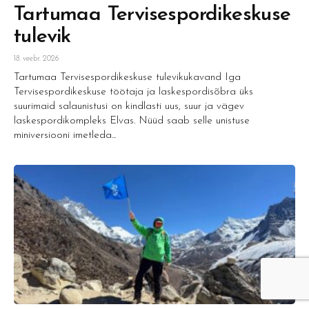
Tartumaa Tervisespordikeskuse
tulevik
18. veebr. 2026
Tartumaa Tervisespordikeskuse tulevikukavand Iga
Tervisespordikeskuse töötaja ja laskespordisõbra üks
suurimaid salaunistusi on kindlasti uus, suur ja vägev
laskespordikompleks Elvas. Nüüd saab selle unistuse
miniversiooni imetleda...