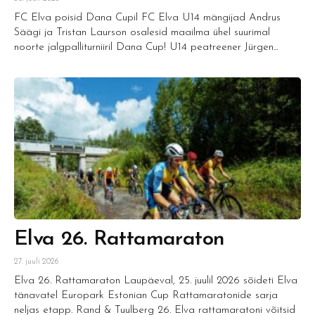
FC Elva poisid Dana Cupil FC Elva U14 mängijad Andrus
Säägi ja Tristan Laurson osalesid maailma ühel suurimal
noorte jalgpalliturniiril Dana Cup! U14 peatreener Jürgen...
Elva 26. Rattamaraton
27. juuli 2026
Elva 26. Rattamaraton Laupäeval, 25. juulil 2026 sõideti Elva
tänavatel Europark Estonian Cup Rattamaratonide sarja
neljas etapp. Rand & Tuulberg 26. Elva rattamaratoni võitsid