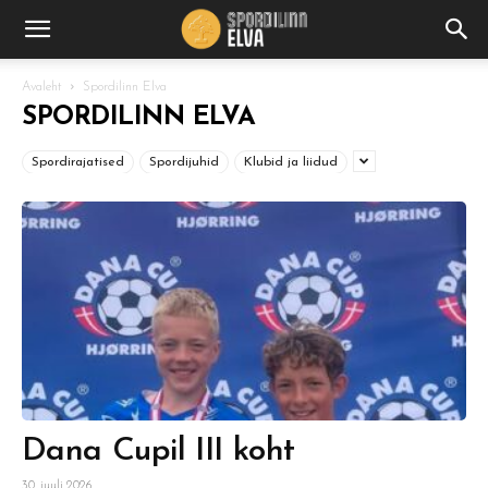
Avaleht
Spordilinn Elva
SPORDILINN ELVA
Spordirajatised
Spordijuhid
Klubid ja liidud
Dana Cupil III koht
30. juuli 2026