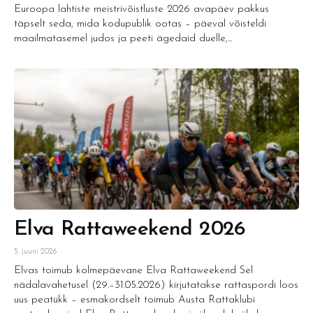
Euroopa lahtiste meistrivõistluste 2026 avapäev pakkus
täpselt seda, mida kodupublik ootas – päeval võisteldi
maailmatasemel judos ja peeti ägedaid duelle,...
Elva Rattaweekend 2026
5. juuni 2026
Elvas toimub kolmepäevane Elva Rattaweekend Sel
nädalavahetusel (29.–31.05.2026) kirjutatakse rattaspordi loos
uus peatükk – esmakordselt toimub Austa Rattaklubi