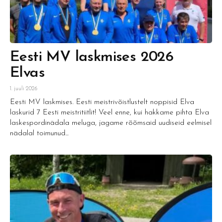
Eesti MV laskmises 2026
Elvas
1. juuli 2026
Eesti MV laskmises. Eesti meistrivõistlustelt noppisid Elva
laskurid 7 Eesti meistritiitlit! Veel enne, kui hakkame pihta Elva
laskespordinädala meluga, jagame rõõmsaid uudiseid eelmisel
nädalal toimunud...