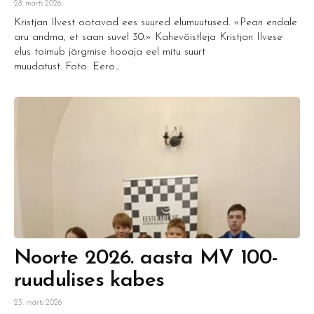
28. märts 2026
Kristjan Ilvest ootavad ees suured elumuutused. «Pean endale
aru andma, et saan suvel 30.» Kahevõistleja Kristjan Ilvese
elus toimub järgmise hooaja eel mitu suurt
muudatust. Foto: Eero...
Noorte 2026. aasta MV 100-
ruudulises kabes
23. märts 2026