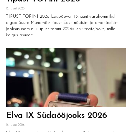
16. juuni 2026
TIPUST TOPINI 2026 Laupäeval, 13. juuni varahommikul
algab Suure Munamäe tipust Eesti nõutuim ja omanäolisim
jooksusündmus «Tipust topini 2026» ehk teatejooks, mille
käigus asuvad...
Elva IX Südaööjooks 2026
16. juuni 2026