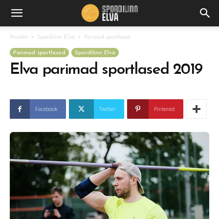
Avaleht
Spordilinn Elva
Parimad sportlased
Parimad sportlased
Spordilinn Elva
Elva parimad sportlased 2019
Facebook
Twitter
Pinterest