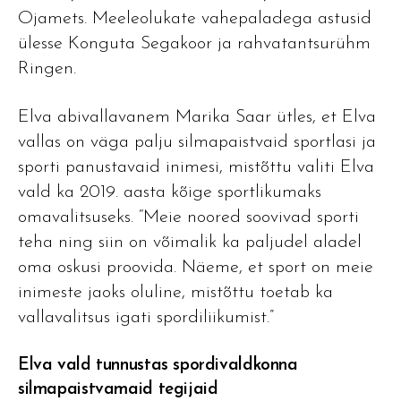
Ojamets. Meeleolukate vahepaladega astusid
ülesse Konguta Segakoor ja rahvatantsurühm
Ringen.
Elva abivallavanem Marika Saar ütles, et Elva
vallas on väga palju silmapaistvaid sportlasi ja
sporti panustavaid inimesi, mistõttu valiti Elva
vald ka 2019. aasta kõige sportlikumaks
omavalitsuseks. “Meie noored soovivad sporti
teha ning siin on võimalik ka paljudel aladel
oma oskusi proovida. Näeme, et sport on meie
inimeste jaoks oluline, mistõttu toetab ka
vallavalitsus igati spordiliikumist.”
Elva vald tunnustas spordivaldkonna
silmapaistvamaid tegijaid