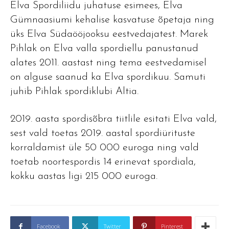
Elva Spordiliidu juhatuse esimees, Elva
Gümnaasiumi kehalise kasvatuse õpetaja ning
üks Elva Südaööjooksu eestvedajatest. Marek
Pihlak on Elva valla spordiellu panustanud
alates 2011. aastast ning tema eestvedamisel
on alguse saanud ka Elva spordikuu. Samuti
juhib Pihlak spordiklubi Altia.
2019. aasta spordisõbra tiitlile esitati Elva vald,
sest vald toetas 2019. aastal spordiürituste
korraldamist üle 50 000 euroga ning vald
toetab noortespordis 14 erinevat spordiala,
kokku aastas ligi 215 000 euroga.
Facebook
Twitter
Pinterest