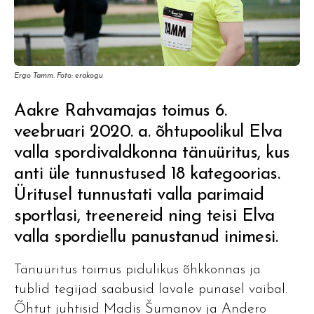
Ergo Tamm. Foto: erakogu
Aakre Rahvamajas toimus 6.
veebruari 2020. a. õhtupoolikul Elva
valla spordivaldkonna tänuüritus, kus
anti üle tunnustused 18 kategoorias.
Üritusel tunnustati valla parimaid
sportlasi, treenereid ning teisi Elva
valla spordiellu panustanud inimesi.
Tänuüritus toimus pidulikus õhkkonnas ja
tublid tegijad saabusid lavale punasel vaibal.
Õhtut juhtisid Madis Šumanov ja Andero