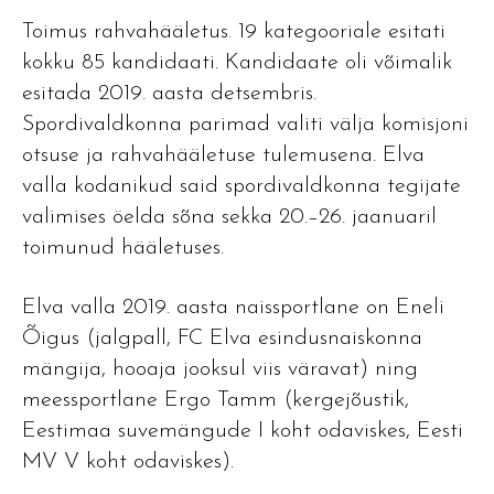
Toimus rahvahääletus. 19 kategooriale esitati
kokku 85 kandidaati. Kandidaate oli võimalik
esitada 2019. aasta detsembris.
Spordivaldkonna parimad valiti välja komisjoni
otsuse ja rahvahääletuse tulemusena. Elva
valla kodanikud said spordivaldkonna tegijate
valimises öelda sõna sekka 20.–26. jaanuaril
toimunud hääletuses.
Elva valla 2019. aasta naissportlane on Eneli
Õigus (jalgpall, FC Elva esindusnaiskonna
mängija, hooaja jooksul viis väravat) ning
meessportlane Ergo Tamm (kergejõustik,
Eestimaa suvemängude I koht odaviskes, Eesti
MV V koht odaviskes).