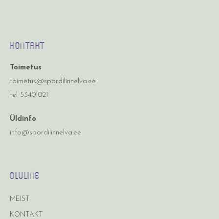
Kontakt
Toimetus
toimetus@spordilinnelva.ee
tel 53401021
Üldinfo
info@spordilinnelva.ee
Oluline
MEIST
KONTAKT