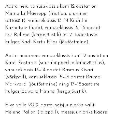
Aasta neiu vanuseklassis kuni 12 aastat on
Minna Li Mäesepp (triatlon, ujumine,
rattasõit), vanuseklassis 13–14 Kädi Lii
Kuznetsov (judo), vanuseklassis 15–16 aastat
Iiris Rehme (kergejõustik) ja 17–18aastaste
hulgas Kadi Kertu Elias (jõutõstmine).
Aasta noormees vanuseklassis kuni 12 aastat on
Karel Pastarus (suusahüpped ja kahevõistlus),
vanuseklassis 13–14 aastat Rasmus Kivari
(võrkpall), vanuseklassis 15–16 aastat Raimo
Markvard (jõutõstmine) ning 17–18aastaste
hulgas Edward Henno (kergejõustik).
Elva valla 2019. aasta naisjuunioriks valiti
Helena Pallon (jalgpall), meesjuunioriks Kaarel