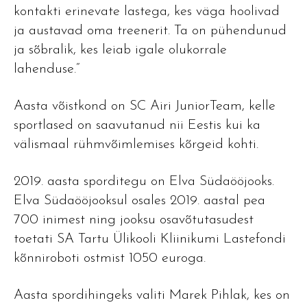
kontakti erinevate lastega, kes väga hoolivad
ja austavad oma treenerit. Ta on pühendunud
ja sõbralik, kes leiab igale olukorrale
lahenduse.“
Aasta võistkond on SC Airi JuniorTeam, kelle
sportlased on saavutanud nii Eestis kui ka
välismaal rühmvõimlemises kõrgeid kohti.
2019. aasta sporditegu on Elva Südaööjooks.
Elva Südaööjooksul osales 2019. aastal pea
700 inimest ning jooksu osavõtutasudest
toetati SA Tartu Ülikooli Kliinikumi Lastefondi
kõnniroboti ostmist 1050 euroga.
Aasta spordihingeks valiti Marek Pihlak, kes on