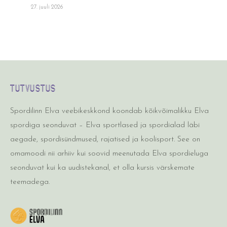
27. juuli 2026
TUTVUSTUS
Spordilinn Elva veebikeskkond koondab kõikvõimalikku Elva
spordiga seonduvat – Elva sportlased ja spordialad läbi
aegade, spordisündmused, rajatised ja koolisport. See on
omamoodi nii arhiiv kui soovid meenutada Elva spordieluga
seonduvat kui ka uudistekanal, et olla kursis värskemate
teemadega.