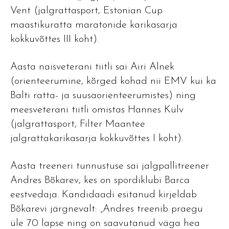
Vent (jalgrattasport, Estonian Cup
maastikuratta maratonide karikasarja
kokkuvõttes III koht).
Aasta naisveterani tiitli sai Airi Alnek
(orienteerumine, kõrged kohad nii EMV kui ka
Balti ratta- ja suusaorienteerumistes) ning
meesveterani tiitli omistas Hannes Külv
(jalgrattasport, Filter Maantee
jalgrattakarikasarja kokkuvõttes I koht).
Aasta treeneri tunnustuse sai jalgpallitreener
Andres Bõkarev, kes on spordiklubi Barca
eestvedaja. Kandidaadi esitanud kirjeldab
Bõkarevi järgnevalt: „Andres treenib praegu
üle 70 lapse ning on saavutanud väga hea