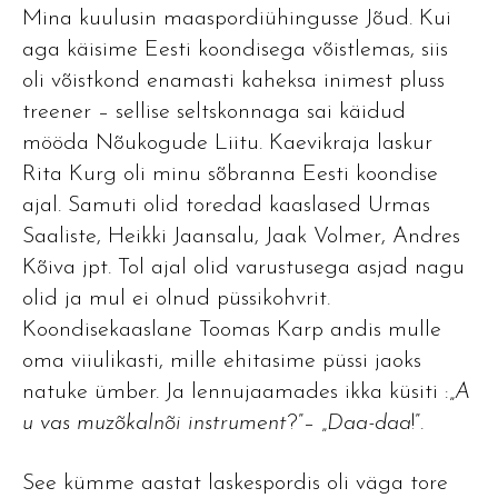
Mina kuulusin maaspordiühingusse Jõud. Kui
aga käisime Eesti koondisega võistlemas, siis
oli võistkond enamasti kaheksa inimest pluss
treener – sellise seltskonnaga sai käidud
mööda Nõukogude Liitu. Kaevikraja laskur
Rita Kurg oli minu sõbranna Eesti koondise
ajal. Samuti olid toredad kaaslased Urmas
Saaliste, Heikki Jaansalu, Jaak Volmer, Andres
Kõiva jpt. Tol ajal olid varustusega asjad nagu
olid ja mul ei olnud püssikohvrit.
Koondisekaaslane Toomas Karp andis mulle
oma viiulikasti, mille ehitasime püssi jaoks
natuke ümber. Ja lennujaamades ikka küsiti :„
A
u vas muzõkalnõi instrument
?”– „
Daa-daa
!”.
See kümme aastat laskespordis oli väga tore