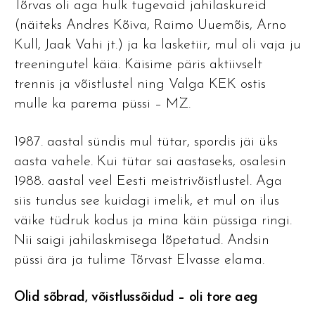
Tõrvas oli aga hulk tugevaid jahilaskureid
(näiteks Andres Kõiva, Raimo Uuemõis, Arno
Kull, Jaak Vahi jt.) ja ka lasketiir, mul oli vaja ju
treeningutel käia. Käisime päris aktiivselt
trennis ja võistlustel ning Valga KEK ostis
mulle ka parema püssi – MZ.
1987. aastal sündis mul tütar, spordis jäi üks
aasta vahele. Kui tütar sai aastaseks, osalesin
1988. aastal veel Eesti meistrivõistlustel. Aga
siis tundus see kuidagi imelik, et mul on ilus
väike tüdruk kodus ja mina käin püssiga ringi.
Nii saigi jahilaskmisega lõpetatud. Andsin
püssi ära ja tulime Tõrvast Elvasse elama.
Olid sõbrad, võistlussõidud – oli tore aeg