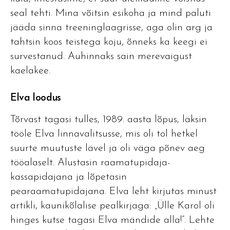
seal tehti. Mina võitsin esikoha ja mind paluti
jääda sinna treeninglaagrisse, aga olin arg ja
tahtsin koos teistega koju, õnneks ka keegi ei
survestanud. Auhinnaks sain merevaigust
kaelakee.
Elva loodus
Tõrvast tagasi tulles, 1989. aasta lõpus, läksin
tööle Elva linnavalitsusse, mis oli tol hetkel
suurte muutuste lävel ja oli väga põnev aeg
tööalaselt. Alustasin raamatupidaja-
kassapidajana ja lõpetasin
pearaamatupidajana. Elva leht kirjutas minust
artikli, kaunikõlalise pealkirjaga: „Ülle Karol oli
hinges kutse tagasi Elva mändide alla!”. Lehte