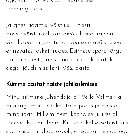
aga sain motivatsiooni edasisteks
treeninguteks.
Järgnes ridamisi võistlusi – Eesti
meistrivõistlused, karikavõistlused, rajooni
võistlused. Hiljem tulid juba seeriavõistlused
erinevates lasketiirudes. Esimese spordijärgu
täitsin kiiresti, meistrinormiga läks natuke
aega, jõudsin selleni 1982. aastal.
Kümme aastat naiste jahilaskmises
Minu esimene juhendaja oli Vello Volmer ja
muidugi minu isa, kes transportis ja abistas
mind igati. Hiljem Eesti koondise juures oli
treeneriks Enn Toom. Kui sain kaheksateist, siis
saatis isa mind autokooli, et saaksin ise autoga