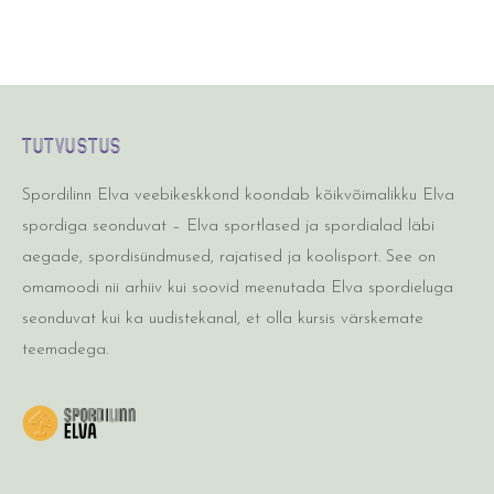
TUTVUSTUS
Spordilinn Elva veebikeskkond koondab kõikvõimalikku Elva
spordiga seonduvat – Elva sportlased ja spordialad läbi
aegade, spordisündmused, rajatised ja koolisport. See on
omamoodi nii arhiiv kui soovid meenutada Elva spordieluga
seonduvat kui ka uudistekanal, et olla kursis värskemate
teemadega.