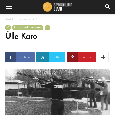
Avaleht
Persoonid A-Z
K
Persoonid: laskmine
Ü
Ülle Karo
Facebook
Twitter
Pinterest