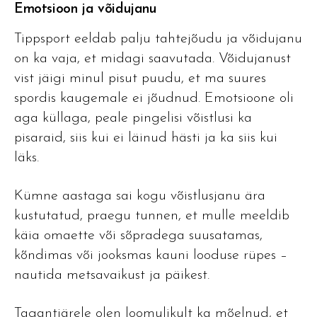
Emotsioon ja võidujanu
Tippsport eeldab palju tahtejõudu ja võidujanu
on ka vaja, et midagi saavutada. Võidujanust
vist jäigi minul pisut puudu, et ma suures
spordis kaugemale ei jõudnud. Emotsioone oli
aga küllaga, peale pingelisi võistlusi ka
pisaraid, siis kui ei läinud hästi ja ka siis kui
läks.
Kümne aastaga sai kogu võistlusjanu ära
kustutatud, praegu tunnen, et mulle meeldib
käia omaette või sõpradega suusatamas,
kõndimas või jooksmas kauni looduse rüpes –
nautida metsavaikust ja päikest.
Tagantjärele olen loomulikult ka mõelnud, et