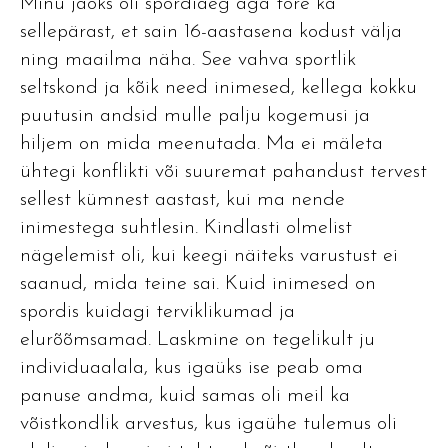
Minu jaoks oli spordiaeg aga tore ka
sellepärast, et sain 16-aastasena kodust välja
ning maailma näha. See vahva sportlik
seltskond ja kõik need inimesed, kellega kokku
puutusin andsid mulle palju kogemusi ja
hiljem on mida meenutada. Ma ei mäleta
ühtegi konflikti või suuremat pahandust tervest
sellest kümnest aastast, kui ma nende
inimestega suhtlesin. Kindlasti olmelist
nägelemist oli, kui keegi näiteks varustust ei
saanud, mida teine sai. Kuid inimesed on
spordis kuidagi terviklikumad ja
elurõõmsamad. Laskmine on tegelikult ju
individuaalala, kus igaüks ise peab oma
panuse andma, kuid samas oli meil ka
võistkondlik arvestus, kus igaühe tulemus oli