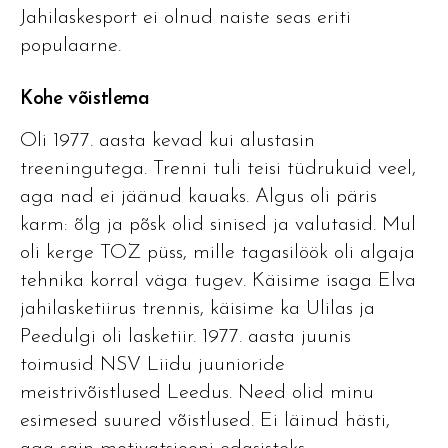
Jahilaskesport ei olnud naiste seas eriti
populaarne.
Kohe võistlema
Oli 1977. aasta kevad kui alustasin
treeningutega. Trenni tuli teisi tüdrukuid veel,
aga nad ei jäänud kauaks. Algus oli päris
karm: õlg ja põsk olid sinised ja valutasid. Mul
oli kerge TOZ püss, mille tagasilöök oli algaja
tehnika korral väga tugev. Käisime isaga Elva
jahilasketiirus trennis, käisime ka Ulilas ja
Peedulgi oli lasketiir. 1977. aasta juunis
toimusid NSV Liidu juunioride
meistrivõistlused Leedus. Need olid minu
esimesed suured võistlused. Ei läinud hästi,