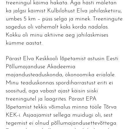
treeningul käima hakata. Aga hästi mäletan
ka jalgsi käimist Kulbilohust Elva jahilasketiiru,
umbes 5 km – püss selga ja minek. Treeningute
sagedus oli vähemalt kaks korda nädalas.
Kokku oli minu aktiivne aeg jahilaskmises
kümme aastat.
Pärast Elva Keskkooli lõpetamist astusin Eesti
Põllumajanduse Akadeemia
majandusteaduskonda, ökonoomika erialale.
Minu teaduskonnas spordiharrastust eriti ei
soositud, aga vabast ajast käisin siiski
treeningutel ja laagrites. Pärast EPA
lõpetamist tekkis võimalus minna tööle Tõrva
KEK-i. Asjaajamist sellega muidugi oli, sest
tegemist ei olnud põllumajandusettevõttega.