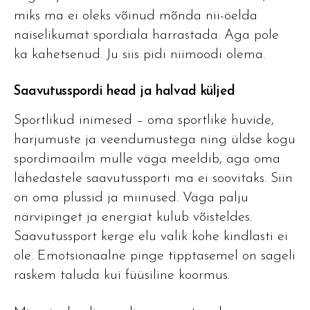
miks ma ei oleks võinud mõnda nii-öelda
naiselikumat spordiala harrastada. Aga pole
ka kahetsenud. Ju siis pidi niimoodi olema.
Saavutusspordi head ja halvad küljed
Sportlikud inimesed – oma sportlike huvide,
harjumuste ja veendumustega ning üldse kogu
spordimaailm mulle väga meeldib, aga oma
lähedastele saavutussporti ma ei soovitaks. Siin
on oma plussid ja miinused. Väga palju
närvipinget ja energiat kulub võisteldes.
Saavutussport kerge elu valik kohe kindlasti ei
ole. Emotsionaalne pinge tipptasemel on sageli
raskem taluda kui füüsiline koormus.