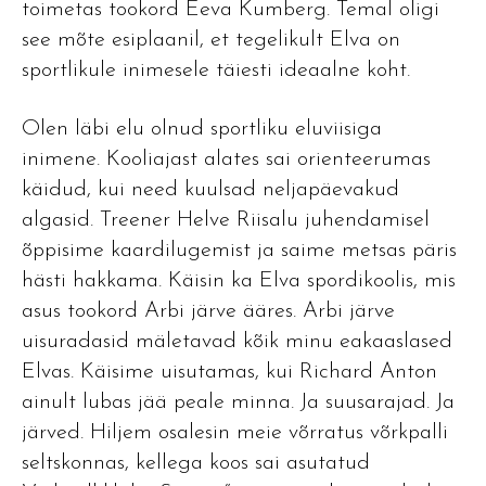
toimetas tookord Eeva Kumberg. Temal oligi
see mõte esiplaanil, et tegelikult Elva on
sportlikule inimesele täiesti ideaalne koht.
Olen läbi elu olnud sportliku eluviisiga
inimene. Kooliajast alates sai orienteerumas
käidud, kui need kuulsad neljapäevakud
algasid. Treener Helve Riisalu juhendamisel
õppisime kaardilugemist ja saime metsas päris
hästi hakkama. Käisin ka Elva spordikoolis, mis
asus tookord Arbi järve ääres. Arbi järve
uisuradasid mäletavad kõik minu eakaaslased
Elvas. Käisime uisutamas, kui Richard Anton
ainult lubas jää peale minna. Ja suusarajad. Ja
järved. Hiljem osalesin meie võrratus võrkpalli
seltskonnas, kellega koos sai asutatud