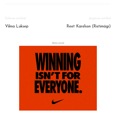
Eelmine artikkel
Järgmine artikkel
Vilma Luksep
Reet Karelson (Ristimägi)
REKLAAM