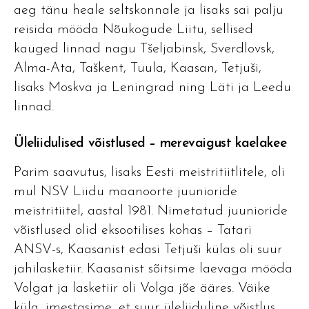
aeg tänu heale seltskonnale ja lisaks sai palju
reisida mööda Nõukogude Liitu, sellised
kauged linnad nagu Tšeljabinsk, Sverdlovsk,
Alma-Ata, Taškent, Tuula, Kaasan, Tetjuši,
lisaks Moskva ja Leningrad ning Läti ja Leedu
linnad.
Üleliidulised võistlused – merevaigust kaelakee
Parim saavutus, lisaks Eesti meistritiitlitele, oli
mul NSV Liidu maanoorte juunioride
meistritiitel, aastal 1981. Nimetatud juunioride
võistlused olid eksootilises kohas – Tatari
ANSV-s, Kaasanist edasi Tetjuši külas oli suur
jahilasketiir. Kaasanist sõitsime laevaga mööda
Volgat ja lasketiir oli Volga jõe ääres. Väike
küla, imestasime, et suur üleliiduline võistlus