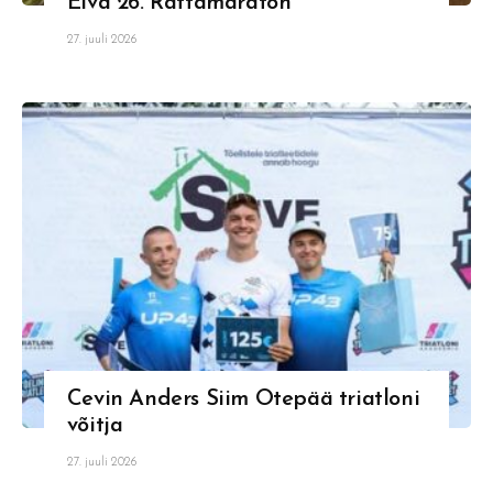
Elva 26. Rattamaraton
27. juuli 2026
Cevin Anders Siim Otepää triatloni
võitja
27. juuli 2026