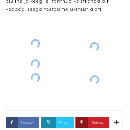
oluline ja keegi ei tahtnud võistkonda alt
vedada, seega toetasime üksteist alati.
Facebook
Twitter
Pinterest