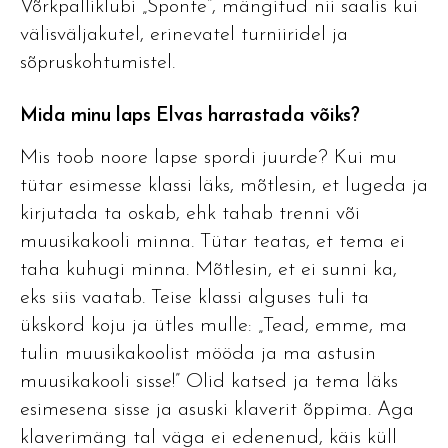
Võrkpalliklubi „Sponte“, mängitud nii saalis kui
välisväljakutel, erinevatel turniiridel ja
sõpruskohtumistel.
Mida minu laps Elvas harrastada võiks?
Mis toob noore lapse spordi juurde? Kui mu
tütar esimesse klassi läks, mõtlesin, et lugeda ja
kirjutada ta oskab, ehk tahab trenni või
muusikakooli minna. Tütar teatas, et tema ei
taha kuhugi minna. Mõtlesin, et ei sunni ka,
eks siis vaatab. Teise klassi alguses tuli ta
ükskord koju ja ütles mulle: „Tead, emme, ma
tulin muusikakoolist mööda ja ma astusin
muusikakooli sisse!” Olid katsed ja tema läks
esimesena sisse ja asuski klaverit õppima. Aga
klaverimäng tal väga ei edenenud, käis küll