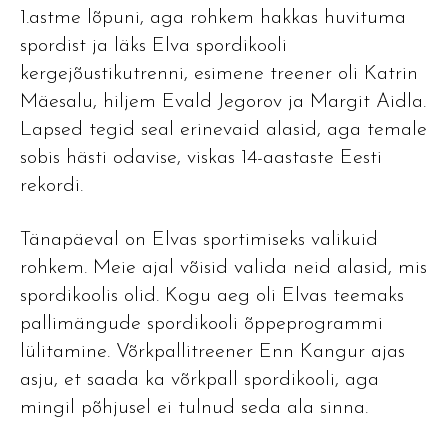
1.astme lõpuni, aga rohkem hakkas huvituma
spordist ja läks Elva spordikooli
kergejõustikutrenni, esimene treener oli Katrin
Mäesalu, hiljem Evald Jegorov ja Margit Aidla.
Lapsed tegid seal erinevaid alasid, aga temale
sobis hästi odavise, viskas 14-aastaste Eesti
rekordi.
Tänapäeval on Elvas sportimiseks valikuid
rohkem. Meie ajal võisid valida neid alasid, mis
spordikoolis olid. Kogu aeg oli Elvas teemaks
pallimängude spordikooli õppeprogrammi
lülitamine. Võrkpallitreener Enn Kangur ajas
asju, et saada ka võrkpall spordikooli, aga
mingil põhjusel ei tulnud seda ala sinna.