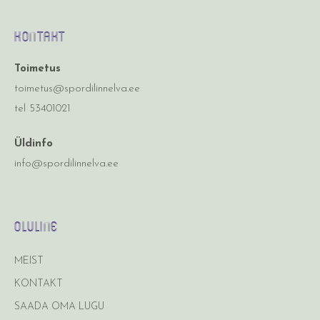
Kontakt
Toimetus
toimetus@spordilinnelva.ee
tel 53401021
Üldinfo
info@spordilinnelva.ee
Oluline
MEIST
KONTAKT
SAADA OMA LUGU