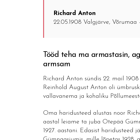
Richard Anton
22.05.1908 Valgjärve, Võrumaa 
Tööd teha ma armastasin, aga 
armsam
Richard Anton sündis 22. mail 1908
Reinhold August Anton oli ümbrusk
vallavanema ja kohaliku Põllumeest
Oma haridusteed alustas noor Richar
aastal leiame ta juba Otepää Gümna
1927. aastani. Edasist haridusteed j
Gümnaasiumis, mille lõpetas 1928. a