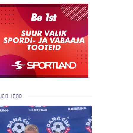
ued lood