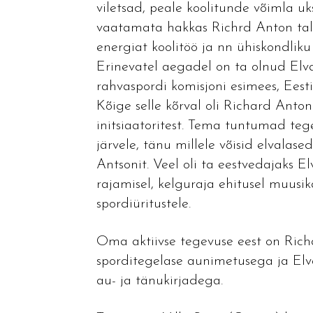
viletsad, peale koolitunde võimla uks 
vaatamata hakkas Richrd Anton tal
energiat koolitöö ja nn ühiskondliku 
Erinevatel aegadel on ta olnud Elva
rahvaspordi komisjoni esimees, Eest
Kõige selle kõrval oli Richard Anton
initsiaatoritest. Tema tuntumad teg
järvele, tänu millele võisid elvalas
Antsonit. Veel oli ta eestvedajaks El
rajamisel, kelguraja ehitusel muusik
spordiüritustele.
Oma aktiivse tegevuse eest on Ric
sporditegelase aunimetusega ja Elv
au- ja tänukirjadega.