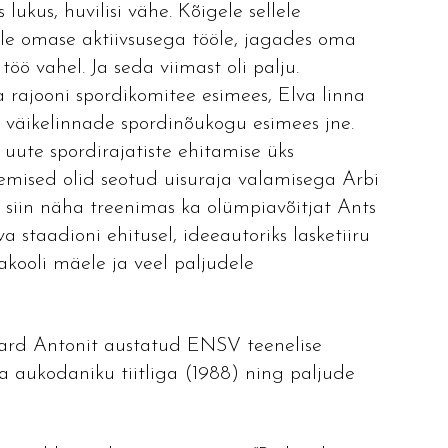
lukus, huvilisi vähe. Kõigele sellele
le omase aktiivsusega tööle, jagades oma
töö vahel. Ja seda viimast oli palju.
 rajooni spordikomitee esimees, Elva linna
i väikelinnade spordinõukogu esimees jne.
 uute spordirajatiste ehitamise üks
emised olid seotud uisuraja valamisega Arbi
ed siin näha treenimas ka olümpiavõitjat Ants
va staadioni ehitusel, ideeautoriks lasketiiru
akooli mäele ja veel paljudele
hard Antonit austatud ENSV teenelise
a aukodaniku tiitliga (1988) ning paljude