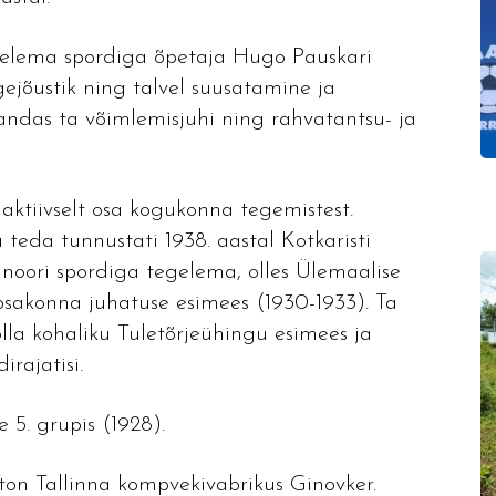
gelema spordiga õpetaja Hugo Pauskari
ejõustik ning talvel suusatamine ja
andas ta võimlemisjuhi ning rahvatantsu- ja
aktiivselt osa kogukonna tegemistest.
a teda tunnustati 1938. aastal Kotkaristi
noori spordiga tegelema, olles Ülemaalise
sakonna juhatuse esimees (1930-1933). Ta
 olla kohaliku Tuletõrjeühingu esimees ja
rajatisi.
e 5. grupis (1928).
ton Tallinna kompvekivabrikus Ginovker.