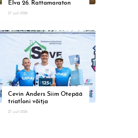
Elva 26. Rattamaraton
27. juuli 2026
Cevin Anders Siim Otepää
triatloni võitja
27. juuli 2026