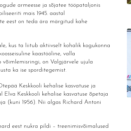
ogude armeesse ja sõjatee tööpataljonis
liseeriti mais 1945. aastal
ete eest on teda ära märgitud kahe
e, kus ta liitub aktiivselt kohalik kogukonna
oosseisuline kaastööline, valla
 võimlemisringi, on Valgjärvele ujula
usta ka ise sporditegemist.
Otepää Keskkooli kehalise kasvatuse ja
al Elva Keskkooli kehalise kasvatuse õpetaja
aja (kuni 1956). Nii algas Richard Antoni
ichard eest nukra pildi – treenimisvõimalused