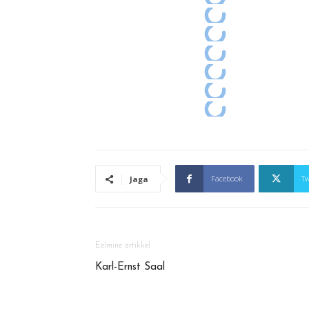
Facebook
Tw
Jaga
Eelmine artikkel
Karl-Ernst Saal