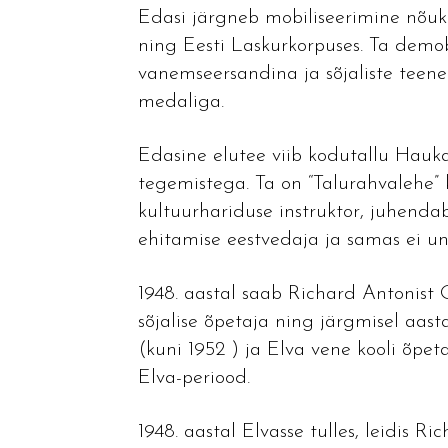
Edasi järgneb mobiliseerimine nõuk
ning Eesti Laskurkorpuses. Ta demobi
vanemseersandina ja sõjaliste teen
medaliga.
Edasine elutee viib kodutallu Haukal
tegemistega. Ta on “Talurahvalehe” k
kultuurhariduse instruktor, juhendab
ehitamise eestvedaja ja samas ei un
1948. aastal saab Richard Antonist 
sõjalise õpetaja ning järgmisel aast
(kuni 1952 ) ja Elva vene kooli õpet
Elva-periood.
1948. aastal Elvasse tulles, leidis R