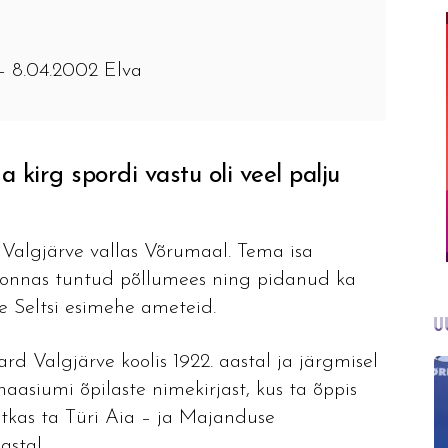
– 8.04.2002 Elva
kirg spordi vastu oli veel palju
 Valgjärve vallas Võrumaal. Tema isa
onnas tuntud põllumees ning pidanud ka
e Seltsi esimehe ameteid.
U
d Valgjärve koolis 1922. aastal ja järgmisel
asiumi õpilaste nimekirjast, kus ta õppis
ätkas ta Türi Aia – ja Majanduse
astal.