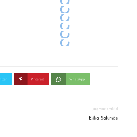
itter
Pinterest
WhatsApp
Järgmine artikkel
Erika Salumäe