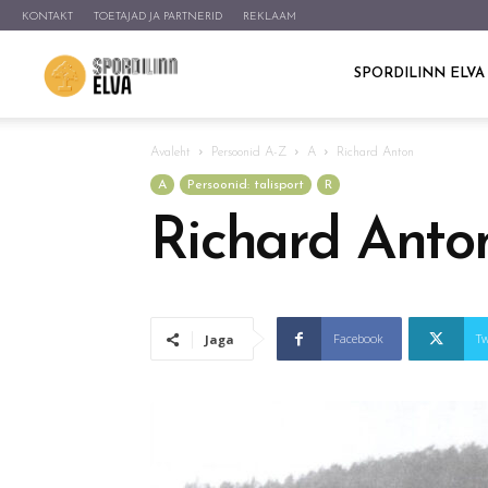
KONTAKT
TOETAJAD JA PARTNERID
REKLAAM
Elva
SPORDILINN ELVA
Avaleht
Persoonid A-Z
A
Richard Anton
A
Persoonid: talisport
R
Richard Anto
Facebook
Tw
Jaga