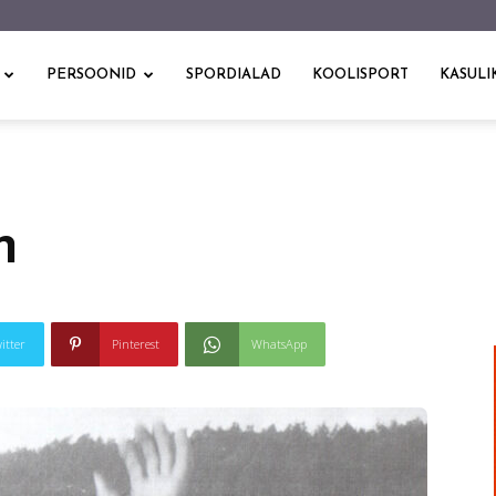
PERSOONID
SPORDIALAD
KOOLISPORT
KASULI
n
itter
Pinterest
WhatsApp