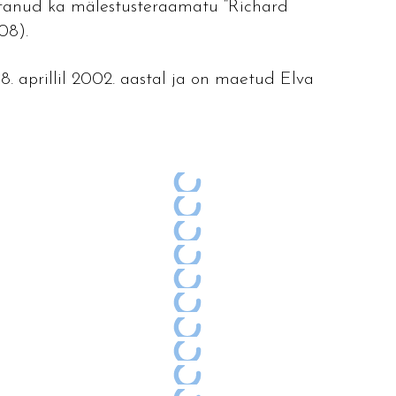
utanud ka mälestusteraamatu “Richard
08).
. aprillil 2002. aastal ja on maetud Elva