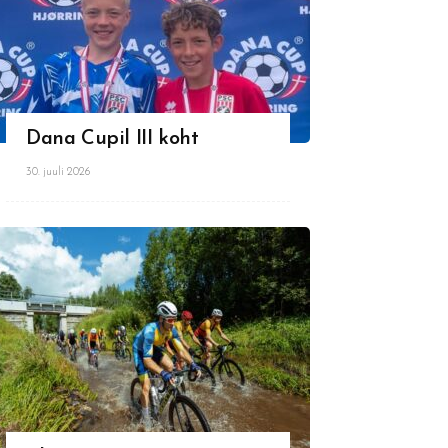
Dana Cupil III koht
30. juuli 2026