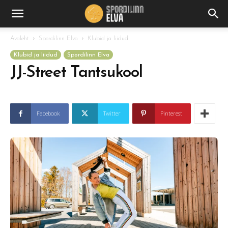
Avaleht
Spordilinn Elva
Klubid ja liidud
Klubid ja liidud
Spordilinn Elva
JJ-Street Tantsukool
Facebook
Twitter
Pinterest