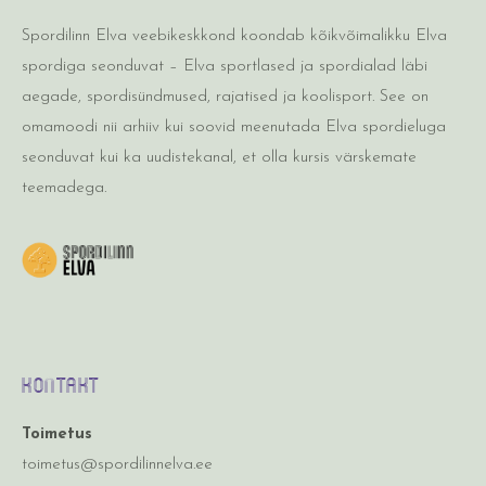
Spordilinn Elva veebikeskkond koondab kõikvõimalikku Elva
spordiga seonduvat – Elva sportlased ja spordialad läbi
aegade, spordisündmused, rajatised ja koolisport. See on
omamoodi nii arhiiv kui soovid meenutada Elva spordieluga
seonduvat kui ka uudistekanal, et olla kursis värskemate
teemadega.
Kontakt
Toimetus
toimetus@spordilinnelva.ee