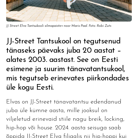
JJ Street Elva Tantsukooli silmapaistev noor Maris Paal. Foto: Robi Zuts
JJ-Street Tantsukool on tegutsenud
tänaseks päevaks juba 20 aastat –
alates 2003. aastast. See on Eesti
esimene ja suurim tänavatantsukool,
mis tegutseb erinevates piirkondades
üle kogu Eesti.
Elvas on JJ-Street tänavatantsu edendanud
juba üle kümne aasta, mille jooksul on
viljeletud erinevaid stiile nagu breik, locking,
hip-hop või house. 2024. aasta seisuga saab
õppida JJ-Street Elva filiaalis nii hip-hoppi kui