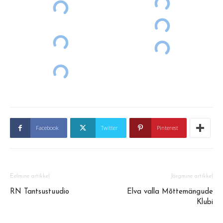
Facebook
Twitter
Pinterest
Eelmine artikkel
Järgmine artikkel
RN Tantsustuudio
Elva valla Mõttemängude
Klubi