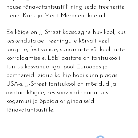
house tänavatantsustiili ning seda treenerite
Lenel Karu ja Merit Meroneni käe all.
Eelkõige on JJ-Street kaasaegne huvikool, kus
keskendutakse treeningute kõrvalt veel
laagrite, festivalide, sündmuste või koolituste
korraldamisele. Läbi aastate on tantsukooli
tuntus kasvanud igal pool Euroopas ja
partnereid leidub ka hip-hopi sünnipiagas
USA-s. JJ-Street tantsukool on mõeldud ja
avatud kõigile, kes soovivad saada uusi
kogemusi ja õppida originaalseid
tänavatantsustiile.