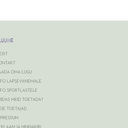
luline
EIST
ONTAKT
AADA OMA LUGU
NFO LAPSEVANEMALE
NFO SPORTLASTELE
UIDAS MEID TOETADA?
EIE TOETAJAD
MPRESSUM
EKLAAM JA HINNAKIRI