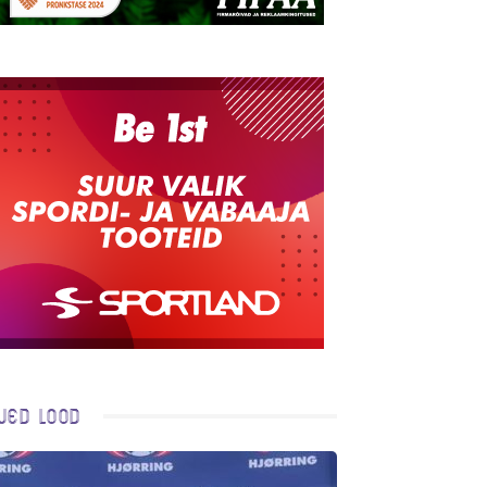
ued lood