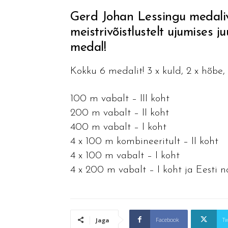
Gerd Johan Lessingu medali
meistrivõistlustelt ujumises j
medal!
Kokku 6 medalit! 3 x kuld, 2 x hõbe, 
100 m vabalt – III koht
200 m vabalt – II koht
400 m vabalt – I koht
4 x 100 m kombineeritult – II koht
4 x 100 m vabalt – I koht
4 x 200 m vabalt – I koht ja Eesti n
Facebook
Tw
Jaga