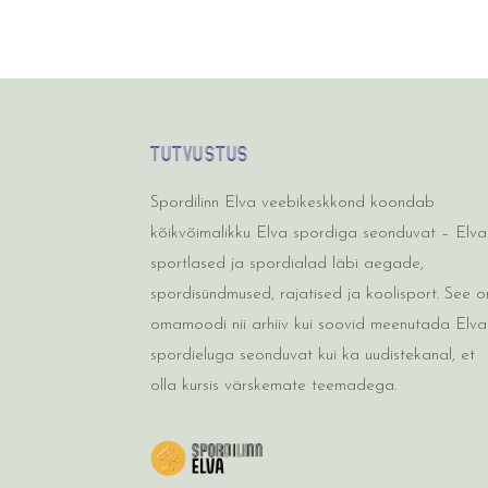
TUTVUSTUS
Spordilinn Elva veebikeskkond koondab
kõikvõimalikku Elva spordiga seonduvat – Elva
sportlased ja spordialad läbi aegade,
spordisündmused, rajatised ja koolisport. See o
omamoodi nii arhiiv kui soovid meenutada Elva
spordieluga seonduvat kui ka uudistekanal, et
olla kursis värskemate teemadega.