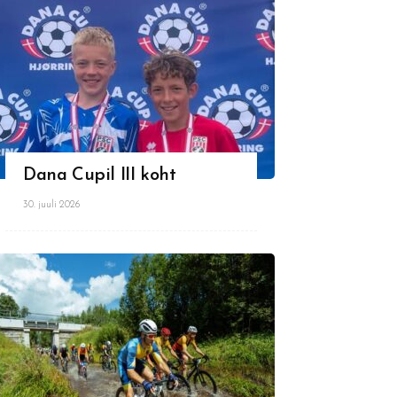
Dana Cupil III koht
30. juuli 2026