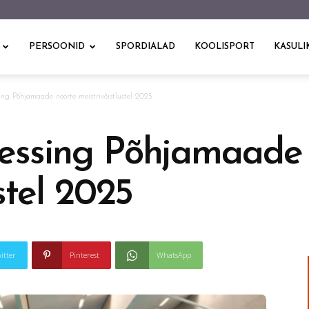
PERSOONID
SPORDIALAD
KOOLISPORT
KASULI
ng Põhjamaade noorte meistrivõistlustel 2025
essing Põhjamaade 
stel 2025
itter
Pinterest
WhatsApp