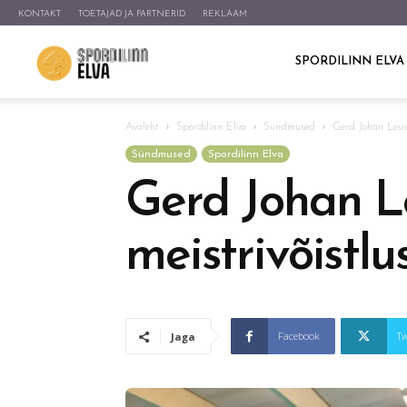
KONTAKT
TOETAJAD JA PARTNERID
REKLAAM
Elva
SPORDILINN ELVA
Avaleht
Spordilinn Elva
Sündmused
Gerd Johan Lessi
Sündmused
Spordilinn Elva
Gerd Johan L
meistrivõistlu
Facebook
Tw
Jaga