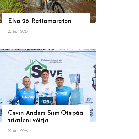
Elva 26. Rattamaraton
27. juuli 2026
Cevin Anders Siim Otepää
triatloni võitja
27. juuli 2026