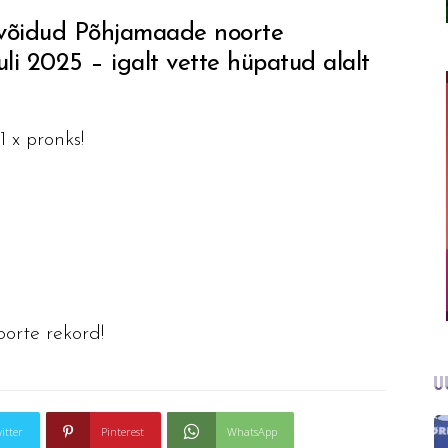
võidud Põhjamaade noorte
uuli 2025 – igalt vette hüpatud alalt
1 x pronks!
oorte rekord!
U
itter
Pinterest
WhatsApp